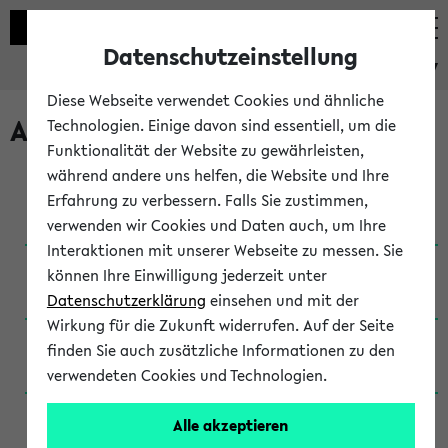
Datenschutzeinstellung
eKVV
Diese Webseite verwendet Cookies und ähnliche
Archivierte Studiengänge
Technologien. Einige davon sind essentiell, um die
Funktionalität der Website zu gewährleisten,
während andere uns helfen, die Website und Ihre
Anglistik: British and American Studies / B.A.
Erfahrung zu verbessern. Falls Sie zustimmen,
(Einschreibung bis WiSe 16/17)
verwenden wir Cookies und Daten auch, um Ihre
Interaktionen mit unserer Webseite zu messen. Sie
Anglistik: British and American Studies / B.A.
können Ihre Einwilligung jederzeit unter
(Einschreibung bis SoSe 2015)
Datenschutzerklärung
einsehen und mit der
Wirkung für die Zukunft widerrufen. Auf der Seite
Anglistik: British and American Studies / B.A.
finden Sie auch zusätzliche Informationen zu den
(Einschreibung bis SoSe 2013)
verwendeten Cookies und Technologien.
Anglistik: British and American Studies / Ba
Alle akzeptieren
(Einschreibung bis SoSe 2011)