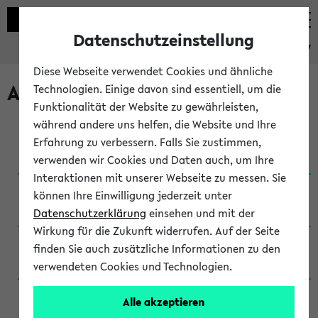
Datenschutzeinstellung
eKVV
Diese Webseite verwendet Cookies und ähnliche
Archivierte Studiengänge
Technologien. Einige davon sind essentiell, um die
Funktionalität der Website zu gewährleisten,
während andere uns helfen, die Website und Ihre
Anglistik: British and American Studies / B.A.
Erfahrung zu verbessern. Falls Sie zustimmen,
(Einschreibung bis WiSe 16/17)
verwenden wir Cookies und Daten auch, um Ihre
Interaktionen mit unserer Webseite zu messen. Sie
Anglistik: British and American Studies / B.A.
können Ihre Einwilligung jederzeit unter
(Einschreibung bis SoSe 2015)
Datenschutzerklärung
einsehen und mit der
Wirkung für die Zukunft widerrufen. Auf der Seite
Anglistik: British and American Studies / B.A.
finden Sie auch zusätzliche Informationen zu den
(Einschreibung bis SoSe 2013)
verwendeten Cookies und Technologien.
Anglistik: British and American Studies / Ba
Alle akzeptieren
(Einschreibung bis SoSe 2011)