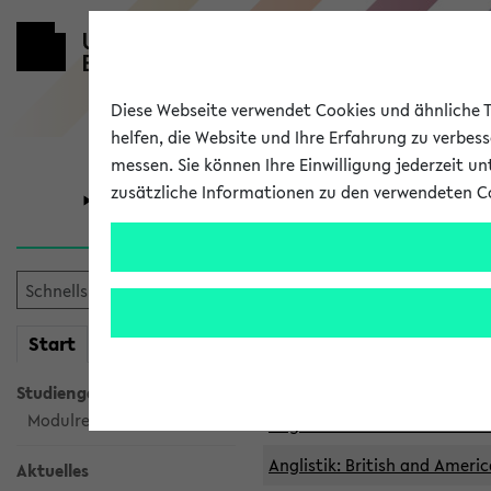
Diese Webseite verwendet Cookies und ähnliche Te
helfen, die Website und Ihre Erfahrung zu verbes
messen. Sie können Ihre Einwilligung jederzeit u
zusätzliche Informationen zu den verwendeten C
Universität
Forschung
Archivierte 
mein
Start
eKVV
Anglistik: British and Americ
Anglistik: British and Americ
Studiengangsauswahl
Modulrecherche
Anglistik: British and Americ
Anglistik: British and Americ
Aktuelles