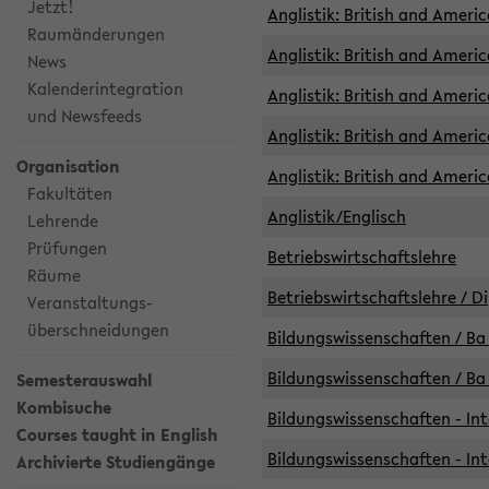
Jetzt!
Anglistik: British and Americ
Raumänderungen
Anglistik: British and Americ
News
Kalenderintegration
Anglistik: British and Americ
und Newsfeeds
Anglistik: British and Ameri
Organisation
Anglistik: British and Ameri
Fakultäten
Anglistik/Englisch
Lehrende
Prüfungen
Betriebswirtschaftslehre
Räume
Betriebswirtschaftslehre / D
Veranstaltungs-
überschneidungen
Bildungswissenschaften / Ba 
Bildungswissenschaften / Ba 
Semesterauswahl
Kombisuche
Bildungswissenschaften - Int
Courses taught in English
Bildungswissenschaften - Int
Archivierte Studiengänge