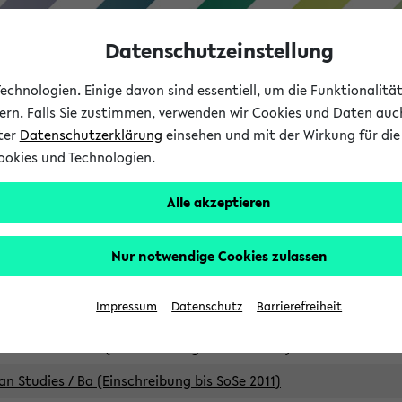
Datenschutzeinstellung
chnologien. Einige davon sind essentiell, um die Funktionalit
sern. Falls Sie zustimmen, verwenden wir Cookies und Daten auc
nter
Datenschutzerklärung
einsehen und mit der Wirkung für die 
ookies und Technologien.
Studium
Lehre
International
Alle akzeptieren
Studiengänge
Nur notwendige Cookies zulassen
an Studies / B.A. (Einschreibung bis WiSe 16/17)
Impressum
Datenschutz
Barrierefreiheit
an Studies / B.A. (Einschreibung bis SoSe 2015)
an Studies / B.A. (Einschreibung bis SoSe 2013)
an Studies / Ba (Einschreibung bis SoSe 2011)