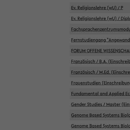
Ev. Religionslehre (wU) / P
Ev. Religionslehre (wU) / Dip
Fachsprachenzentrumsmodule 
Fernstudiengang "Angewand
FORUM OFFENE WISSENSCHA
Französisch / B.A. (Einschre
Französisch / M.Ed. (Einschr
Frauenstudien (Einschreibun
Fundamental and Applied Eco
Gender Studies / Master (Ein
Genome Based Systems Biolog
Genome Based Systems Biolog