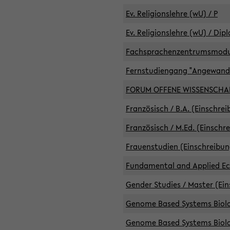
Ev. Religionslehre (wU) / P
Ev. Religionslehre (wU) / Dip
Fachsprachenzentrumsmodule 
Fernstudiengang "Angewand
FORUM OFFENE WISSENSCHA
Französisch / B.A. (Einschre
Französisch / M.Ed. (Einschr
Frauenstudien (Einschreibun
Fundamental and Applied Eco
Gender Studies / Master (Ein
Genome Based Systems Biolog
Genome Based Systems Biolog