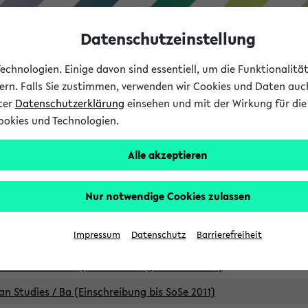
Datenschutzeinstellung
chnologien. Einige davon sind essentiell, um die Funktionalit
sern. Falls Sie zustimmen, verwenden wir Cookies und Daten auc
nter
Datenschutzerklärung
einsehen und mit der Wirkung für die 
ookies und Technologien.
Studium
Lehre
International
Alle akzeptieren
Studiengänge
Nur notwendige Cookies zulassen
an Studies / B.A. (Einschreibung bis WiSe 16/17)
Impressum
Datenschutz
Barrierefreiheit
an Studies / B.A. (Einschreibung bis SoSe 2015)
an Studies / B.A. (Einschreibung bis SoSe 2013)
an Studies / Ba (Einschreibung bis SoSe 2011)