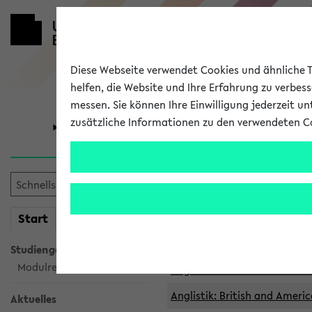
Diese Webseite verwendet Cookies und ähnliche Te
helfen, die Website und Ihre Erfahrung zu verbes
messen. Sie können Ihre Einwilligung jederzeit u
zusätzliche Informationen zu den verwendeten C
Universität
Forschung
Archivierte 
mein
Start
eKVV
Anglistik: British and Americ
Anglistik: British and Americ
Studiengangsauswahl
Modulrecherche
Anglistik: British and Americ
Anglistik: British and Americ
Aktuelles