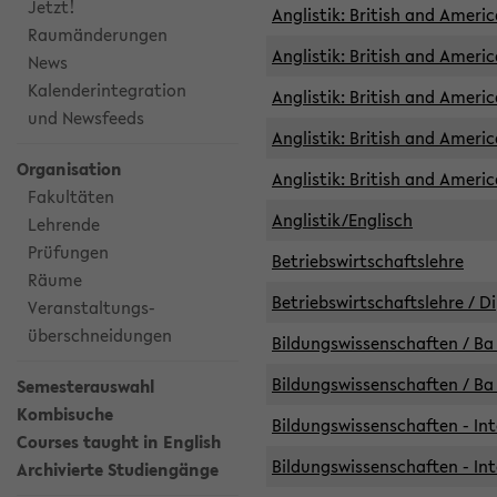
Jetzt!
Anglistik: British and Americ
Raumänderungen
Anglistik: British and Americ
News
Kalenderintegration
Anglistik: British and Americ
und Newsfeeds
Anglistik: British and Ameri
Organisation
Anglistik: British and Ameri
Fakultäten
Anglistik/Englisch
Lehrende
Prüfungen
Betriebswirtschaftslehre
Räume
Betriebswirtschaftslehre / D
Veranstaltungs-
überschneidungen
Bildungswissenschaften / Ba 
Bildungswissenschaften / Ba 
Semesterauswahl
Kombisuche
Bildungswissenschaften - Int
Courses taught in English
Bildungswissenschaften - Int
Archivierte Studiengänge