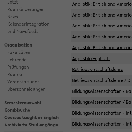
Jetzt!
Anglistik: British and Americ
Raumänderungen
Anglistik: British and Americ
News
Kalenderintegration
Anglistik: British and Americ
und Newsfeeds
Anglistik: British and Ameri
Organisation
Anglistik: British and Ameri
Fakultäten
Anglistik/Englisch
Lehrende
Prüfungen
Betriebswirtschaftslehre
Räume
Betriebswirtschaftslehre / D
Veranstaltungs-
überschneidungen
Bildungswissenschaften / Ba 
Bildungswissenschaften / Ba 
Semesterauswahl
Kombisuche
Bildungswissenschaften - Int
Courses taught in English
Bildungswissenschaften - Int
Archivierte Studiengänge