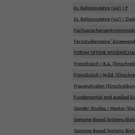
Ev. Religionslehre (wU) / P
Ev. Religionslehre (wU) / Dip
Fachsprachenzentrumsmodule 
Fernstudiengang "Angewand
FORUM OFFENE WISSENSCHA
Französisch / B.A. (Einschre
Französisch / M.Ed. (Einschr
Frauenstudien (Einschreibun
Fundamental and Applied Eco
Gender Studies / Master (Ein
Genome Based Systems Biolog
Genome Based Systems Biolog