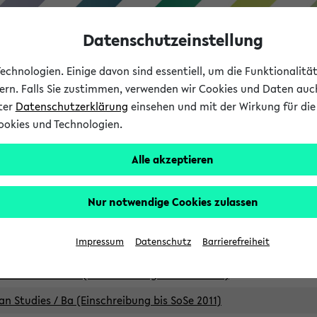
Datenschutzeinstellung
chnologien. Einige davon sind essentiell, um die Funktionalit
sern. Falls Sie zustimmen, verwenden wir Cookies und Daten auc
nter
Datenschutzerklärung
einsehen und mit der Wirkung für die 
ookies und Technologien.
Studium
Lehre
International
Alle akzeptieren
Studiengänge
Nur notwendige Cookies zulassen
an Studies / B.A. (Einschreibung bis WiSe 16/17)
Impressum
Datenschutz
Barrierefreiheit
an Studies / B.A. (Einschreibung bis SoSe 2015)
an Studies / B.A. (Einschreibung bis SoSe 2013)
an Studies / Ba (Einschreibung bis SoSe 2011)