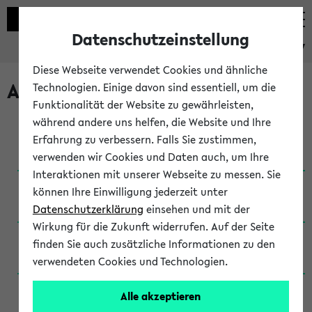
Datenschutzeinstellung
eKVV
Diese Webseite verwendet Cookies und ähnliche
Archivierte Studiengänge
Technologien. Einige davon sind essentiell, um die
Funktionalität der Website zu gewährleisten,
während andere uns helfen, die Website und Ihre
Anglistik: British and American Studies / B.A.
Erfahrung zu verbessern. Falls Sie zustimmen,
(Einschreibung bis WiSe 16/17)
verwenden wir Cookies und Daten auch, um Ihre
Interaktionen mit unserer Webseite zu messen. Sie
Anglistik: British and American Studies / B.A.
können Ihre Einwilligung jederzeit unter
(Einschreibung bis SoSe 2015)
Datenschutzerklärung
einsehen und mit der
Wirkung für die Zukunft widerrufen. Auf der Seite
Anglistik: British and American Studies / B.A.
finden Sie auch zusätzliche Informationen zu den
(Einschreibung bis SoSe 2013)
verwendeten Cookies und Technologien.
Anglistik: British and American Studies / Ba
Alle akzeptieren
(Einschreibung bis SoSe 2011)