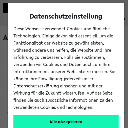
Datenschutzeinstellung
eKVV
Diese Webseite verwendet Cookies und ähnliche
Archivierte Studiengänge
Technologien. Einige davon sind essentiell, um die
Funktionalität der Website zu gewährleisten,
während andere uns helfen, die Website und Ihre
Anglistik: British and American Studies / B.A.
Erfahrung zu verbessern. Falls Sie zustimmen,
(Einschreibung bis WiSe 16/17)
verwenden wir Cookies und Daten auch, um Ihre
Interaktionen mit unserer Webseite zu messen. Sie
Anglistik: British and American Studies / B.A.
können Ihre Einwilligung jederzeit unter
(Einschreibung bis SoSe 2015)
Datenschutzerklärung
einsehen und mit der
Wirkung für die Zukunft widerrufen. Auf der Seite
Anglistik: British and American Studies / B.A.
finden Sie auch zusätzliche Informationen zu den
(Einschreibung bis SoSe 2013)
verwendeten Cookies und Technologien.
Anglistik: British and American Studies / Ba
Alle akzeptieren
(Einschreibung bis SoSe 2011)