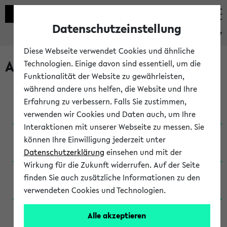
Datenschutzeinstellung
eKVV
Diese Webseite verwendet Cookies und ähnliche
Archivierte Studiengänge
Technologien. Einige davon sind essentiell, um die
Funktionalität der Website zu gewährleisten,
während andere uns helfen, die Website und Ihre
Anglistik: British and American Studies / B.A.
Erfahrung zu verbessern. Falls Sie zustimmen,
(Einschreibung bis WiSe 16/17)
verwenden wir Cookies und Daten auch, um Ihre
Interaktionen mit unserer Webseite zu messen. Sie
Anglistik: British and American Studies / B.A.
können Ihre Einwilligung jederzeit unter
(Einschreibung bis SoSe 2015)
Datenschutzerklärung
einsehen und mit der
Wirkung für die Zukunft widerrufen. Auf der Seite
Anglistik: British and American Studies / B.A.
finden Sie auch zusätzliche Informationen zu den
(Einschreibung bis SoSe 2013)
verwendeten Cookies und Technologien.
Anglistik: British and American Studies / Ba
Alle akzeptieren
(Einschreibung bis SoSe 2011)