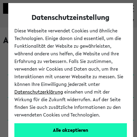
Datenschutzeinstellung
eKVV
Diese Webseite verwendet Cookies und ähnliche
Archivierte Studiengänge
Technologien. Einige davon sind essentiell, um die
Funktionalität der Website zu gewährleisten,
während andere uns helfen, die Website und Ihre
Anglistik: British and American Studies / B.A.
Erfahrung zu verbessern. Falls Sie zustimmen,
(Einschreibung bis WiSe 16/17)
verwenden wir Cookies und Daten auch, um Ihre
Interaktionen mit unserer Webseite zu messen. Sie
Anglistik: British and American Studies / B.A.
können Ihre Einwilligung jederzeit unter
(Einschreibung bis SoSe 2015)
Datenschutzerklärung
einsehen und mit der
Wirkung für die Zukunft widerrufen. Auf der Seite
Anglistik: British and American Studies / B.A.
finden Sie auch zusätzliche Informationen zu den
(Einschreibung bis SoSe 2013)
verwendeten Cookies und Technologien.
Anglistik: British and American Studies / Ba
Alle akzeptieren
(Einschreibung bis SoSe 2011)