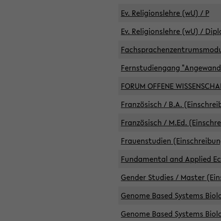
Ev. Religionslehre (wU) / P
Ev. Religionslehre (wU) / Dip
Fachsprachenzentrumsmodule 
Fernstudiengang "Angewand
FORUM OFFENE WISSENSCHA
Französisch / B.A. (Einschre
Französisch / M.Ed. (Einschr
Frauenstudien (Einschreibun
Fundamental and Applied Eco
Gender Studies / Master (Ein
Genome Based Systems Biolog
Genome Based Systems Biolog