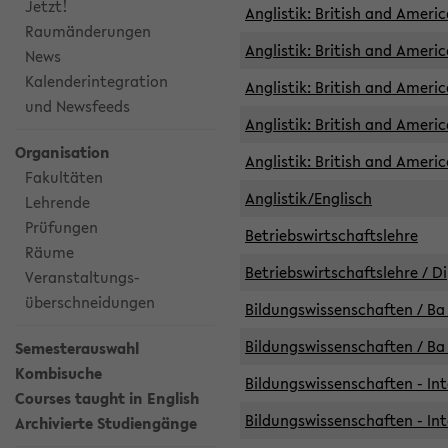
Jetzt!
Anglistik: British and Americ
Raumänderungen
Anglistik: British and Americ
News
Kalenderintegration
Anglistik: British and Americ
und Newsfeeds
Anglistik: British and Ameri
Organisation
Anglistik: British and Ameri
Fakultäten
Anglistik/Englisch
Lehrende
Prüfungen
Betriebswirtschaftslehre
Räume
Betriebswirtschaftslehre / D
Veranstaltungs-
überschneidungen
Bildungswissenschaften / Ba 
Bildungswissenschaften / Ba 
Semesterauswahl
Kombisuche
Bildungswissenschaften - Int
Courses taught in English
Bildungswissenschaften - Int
Archivierte Studiengänge