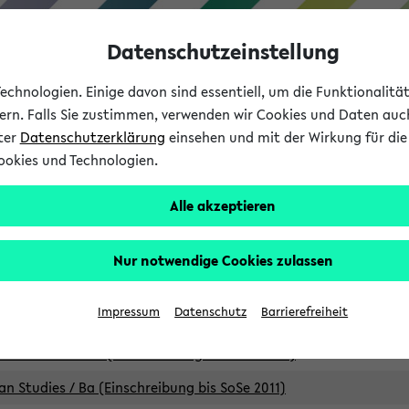
Datenschutzeinstellung
chnologien. Einige davon sind essentiell, um die Funktionalit
sern. Falls Sie zustimmen, verwenden wir Cookies und Daten auc
nter
Datenschutzerklärung
einsehen und mit der Wirkung für die 
ookies und Technologien.
Studium
Lehre
International
Alle akzeptieren
Studiengänge
Nur notwendige Cookies zulassen
an Studies / B.A. (Einschreibung bis WiSe 16/17)
Impressum
Datenschutz
Barrierefreiheit
an Studies / B.A. (Einschreibung bis SoSe 2015)
an Studies / B.A. (Einschreibung bis SoSe 2013)
an Studies / Ba (Einschreibung bis SoSe 2011)