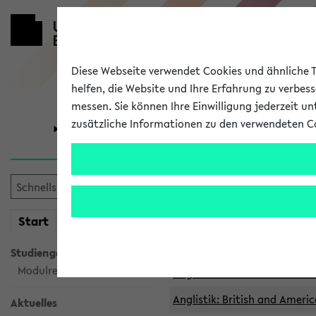
Diese Webseite verwendet Cookies und ähnliche Te
helfen, die Website und Ihre Erfahrung zu verbes
messen. Sie können Ihre Einwilligung jederzeit u
zusätzliche Informationen zu den verwendeten C
Universität
Forschung
Archivierte 
mein
Start
eKVV
Anglistik: British and Americ
Anglistik: British and Americ
Studiengangsauswahl
Modulrecherche
Anglistik: British and Americ
Anglistik: British and Americ
Aktuelles