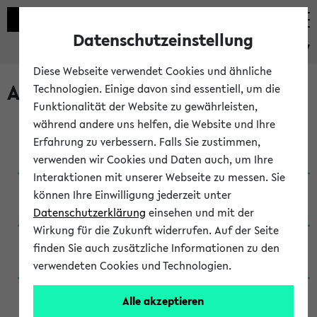
Datenschutzeinstellung
eKVV
Diese Webseite verwendet Cookies und ähnliche
Archivierte Studiengänge
Technologien. Einige davon sind essentiell, um die
Funktionalität der Website zu gewährleisten,
während andere uns helfen, die Website und Ihre
Anglistik: British and American Studies / B.A.
Erfahrung zu verbessern. Falls Sie zustimmen,
(Einschreibung bis WiSe 16/17)
verwenden wir Cookies und Daten auch, um Ihre
Interaktionen mit unserer Webseite zu messen. Sie
Anglistik: British and American Studies / B.A.
können Ihre Einwilligung jederzeit unter
(Einschreibung bis SoSe 2015)
Datenschutzerklärung
einsehen und mit der
Wirkung für die Zukunft widerrufen. Auf der Seite
Anglistik: British and American Studies / B.A.
finden Sie auch zusätzliche Informationen zu den
(Einschreibung bis SoSe 2013)
verwendeten Cookies und Technologien.
Anglistik: British and American Studies / Ba
Alle akzeptieren
(Einschreibung bis SoSe 2011)