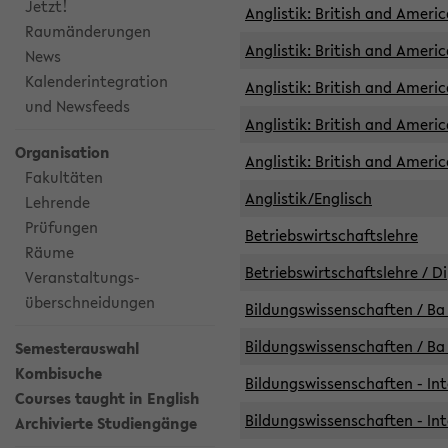
Jetzt!
Anglistik: British and Americ
Raumänderungen
Anglistik: British and Americ
News
Kalenderintegration
Anglistik: British and Americ
und Newsfeeds
Anglistik: British and Ameri
Organisation
Anglistik: British and Ameri
Fakultäten
Anglistik/Englisch
Lehrende
Prüfungen
Betriebswirtschaftslehre
Räume
Betriebswirtschaftslehre / D
Veranstaltungs-
überschneidungen
Bildungswissenschaften / Ba 
Bildungswissenschaften / Ba 
Semesterauswahl
Kombisuche
Bildungswissenschaften - Int
Courses taught in English
Bildungswissenschaften - Int
Archivierte Studiengänge