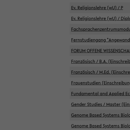
Ev. Religionslehre (wU) / P
Ev. Religionslehre (wU) / Dip
Fachsprachenzentrumsmodule 
Fernstudiengang "Angewand
FORUM OFFENE WISSENSCHA
Französisch / B.A. (Einschre
Französisch / M.Ed. (Einschr
Frauenstudien (Einschreibun
Fundamental and Applied Eco
Gender Studies / Master (Ein
Genome Based Systems Biolog
Genome Based Systems Biolog