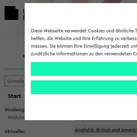
Diese Webseite verwendet Cookies und ähnliche Te
helfen, die Website und Ihre Erfahrung zu verbes
messen. Sie können Ihre Einwilligung jederzeit u
zusätzliche Informationen zu den verwendeten C
Universität
Forschung
Archivierte 
mein
Start
eKVV
Anglistik: British and Americ
Anglistik: British and Americ
Studiengangsauswahl
Modulrecherche
Anglistik: British and Americ
Anglistik: British and Americ
Aktuelles