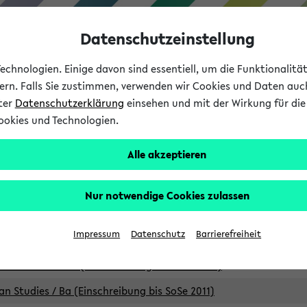
Datenschutzeinstellung
chnologien. Einige davon sind essentiell, um die Funktionalit
sern. Falls Sie zustimmen, verwenden wir Cookies und Daten auc
nter
Datenschutzerklärung
einsehen und mit der Wirkung für die 
ookies und Technologien.
Studium
Lehre
International
Alle akzeptieren
Studiengänge
Nur notwendige Cookies zulassen
an Studies / B.A. (Einschreibung bis WiSe 16/17)
Impressum
Datenschutz
Barrierefreiheit
an Studies / B.A. (Einschreibung bis SoSe 2015)
an Studies / B.A. (Einschreibung bis SoSe 2013)
an Studies / Ba (Einschreibung bis SoSe 2011)