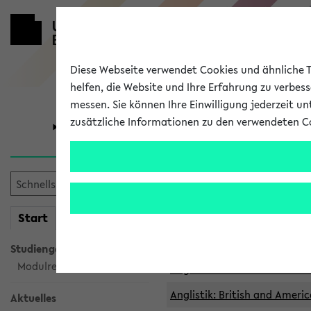
Diese Webseite verwendet Cookies und ähnliche Te
helfen, die Website und Ihre Erfahrung zu verbes
messen. Sie können Ihre Einwilligung jederzeit u
zusätzliche Informationen zu den verwendeten C
Universität
Forschung
Archivierte 
mein
Start
eKVV
Anglistik: British and Americ
Anglistik: British and Americ
Studiengangsauswahl
Modulrecherche
Anglistik: British and Americ
Anglistik: British and Americ
Aktuelles