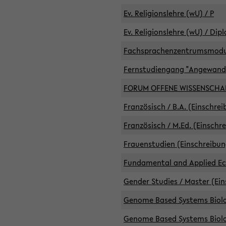
Ev. Religionslehre (wU) / P
Ev. Religionslehre (wU) / Dip
Fachsprachenzentrumsmodule 
Fernstudiengang "Angewand
FORUM OFFENE WISSENSCHA
Französisch / B.A. (Einschre
Französisch / M.Ed. (Einschr
Frauenstudien (Einschreibun
Fundamental and Applied Eco
Gender Studies / Master (Ein
Genome Based Systems Biolog
Genome Based Systems Biolog