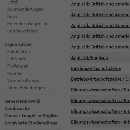
Jetzt!
Anglistik: British and Americ
Raumänderungen
Anglistik: British and Americ
News
Kalenderintegration
Anglistik: British and Americ
und Newsfeeds
Anglistik: British and Ameri
Organisation
Anglistik: British and Ameri
Fakultäten
Anglistik/Englisch
Lehrende
Prüfungen
Betriebswirtschaftslehre
Räume
Betriebswirtschaftslehre / D
Veranstaltungs-
überschneidungen
Bildungswissenschaften / Ba 
Bildungswissenschaften / Ba 
Semesterauswahl
Kombisuche
Bildungswissenschaften - Int
Courses taught in English
Bildungswissenschaften - Int
Archivierte Studiengänge