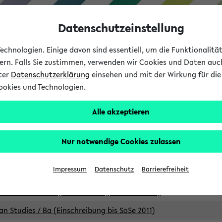
Datenschutzeinstellung
chnologien. Einige davon sind essentiell, um die Funktionalit
sern. Falls Sie zustimmen, verwenden wir Cookies und Daten auc
nter
Datenschutzerklärung
einsehen und mit der Wirkung für die 
ookies und Technologien.
Studium
Lehre
International
Alle akzeptieren
Studiengänge
Nur notwendige Cookies zulassen
an Studies / B.A. (Einschreibung bis WiSe 16/17)
Impressum
Datenschutz
Barrierefreiheit
an Studies / B.A. (Einschreibung bis SoSe 2015)
an Studies / B.A. (Einschreibung bis SoSe 2013)
an Studies / Ba (Einschreibung bis SoSe 2011)