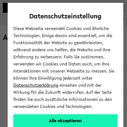
Datenschutzeinstellung
eKVV
Diese Webseite verwendet Cookies und ähnliche
Archivierte Studiengänge
Technologien. Einige davon sind essentiell, um die
Funktionalität der Website zu gewährleisten,
während andere uns helfen, die Website und Ihre
Anglistik: British and American Studies / B.A.
Erfahrung zu verbessern. Falls Sie zustimmen,
(Einschreibung bis WiSe 16/17)
verwenden wir Cookies und Daten auch, um Ihre
Interaktionen mit unserer Webseite zu messen. Sie
Anglistik: British and American Studies / B.A.
können Ihre Einwilligung jederzeit unter
(Einschreibung bis SoSe 2015)
Datenschutzerklärung
einsehen und mit der
Wirkung für die Zukunft widerrufen. Auf der Seite
Anglistik: British and American Studies / B.A.
finden Sie auch zusätzliche Informationen zu den
(Einschreibung bis SoSe 2013)
verwendeten Cookies und Technologien.
Anglistik: British and American Studies / Ba
Alle akzeptieren
(Einschreibung bis SoSe 2011)