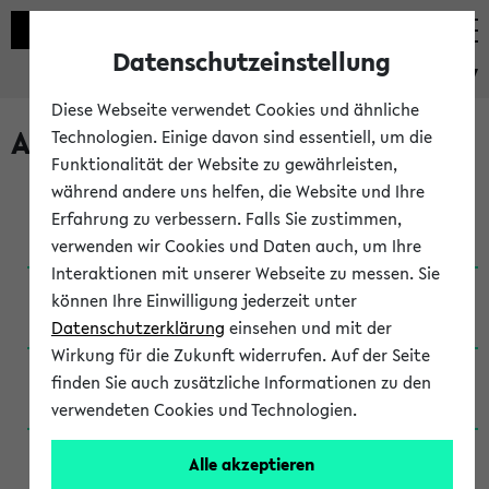
Datenschutzeinstellung
eKVV
Diese Webseite verwendet Cookies und ähnliche
Archivierte Studiengänge
Technologien. Einige davon sind essentiell, um die
Funktionalität der Website zu gewährleisten,
während andere uns helfen, die Website und Ihre
Anglistik: British and American Studies / B.A.
Erfahrung zu verbessern. Falls Sie zustimmen,
(Einschreibung bis WiSe 16/17)
verwenden wir Cookies und Daten auch, um Ihre
Interaktionen mit unserer Webseite zu messen. Sie
Anglistik: British and American Studies / B.A.
können Ihre Einwilligung jederzeit unter
(Einschreibung bis SoSe 2015)
Datenschutzerklärung
einsehen und mit der
Wirkung für die Zukunft widerrufen. Auf der Seite
Anglistik: British and American Studies / B.A.
finden Sie auch zusätzliche Informationen zu den
(Einschreibung bis SoSe 2013)
verwendeten Cookies und Technologien.
Anglistik: British and American Studies / Ba
Alle akzeptieren
(Einschreibung bis SoSe 2011)