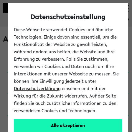
Datenschutzeinstellung
eKVV
Diese Webseite verwendet Cookies und ähnliche
Archivierte Studiengänge
Technologien. Einige davon sind essentiell, um die
Funktionalität der Website zu gewährleisten,
während andere uns helfen, die Website und Ihre
Anglistik: British and American Studies / B.A.
Erfahrung zu verbessern. Falls Sie zustimmen,
(Einschreibung bis WiSe 16/17)
verwenden wir Cookies und Daten auch, um Ihre
Interaktionen mit unserer Webseite zu messen. Sie
Anglistik: British and American Studies / B.A.
können Ihre Einwilligung jederzeit unter
(Einschreibung bis SoSe 2015)
Datenschutzerklärung
einsehen und mit der
Wirkung für die Zukunft widerrufen. Auf der Seite
Anglistik: British and American Studies / B.A.
finden Sie auch zusätzliche Informationen zu den
(Einschreibung bis SoSe 2013)
verwendeten Cookies und Technologien.
Anglistik: British and American Studies / Ba
Alle akzeptieren
(Einschreibung bis SoSe 2011)