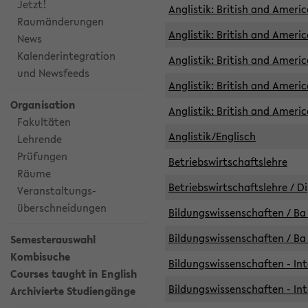
Jetzt!
Anglistik: British and Americ
Raumänderungen
Anglistik: British and Americ
News
Kalenderintegration
Anglistik: British and Americ
und Newsfeeds
Anglistik: British and Ameri
Organisation
Anglistik: British and Ameri
Fakultäten
Anglistik/Englisch
Lehrende
Prüfungen
Betriebswirtschaftslehre
Räume
Betriebswirtschaftslehre / D
Veranstaltungs-
überschneidungen
Bildungswissenschaften / Ba 
Bildungswissenschaften / Ba 
Semesterauswahl
Kombisuche
Bildungswissenschaften - Int
Courses taught in English
Bildungswissenschaften - Int
Archivierte Studiengänge