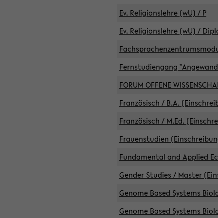
Ev. Religionslehre (wU) / P
Ev. Religionslehre (wU) / Dip
Fachsprachenzentrumsmodule 
Fernstudiengang "Angewand
FORUM OFFENE WISSENSCHA
Französisch / B.A. (Einschre
Französisch / M.Ed. (Einschr
Frauenstudien (Einschreibun
Fundamental and Applied Eco
Gender Studies / Master (Ein
Genome Based Systems Biolog
Genome Based Systems Biolog