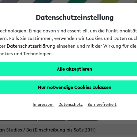
Datenschutzeinstellung
chnologien. Einige davon sind essentiell, um die Funktionalit
sern. Falls Sie zustimmen, verwenden wir Cookies und Daten auc
nter
Datenschutzerklärung
einsehen und mit der Wirkung für die 
ookies und Technologien.
Studium
Lehre
International
Alle akzeptieren
Studiengänge
Nur notwendige Cookies zulassen
an Studies / B.A. (Einschreibung bis WiSe 16/17)
Impressum
Datenschutz
Barrierefreiheit
an Studies / B.A. (Einschreibung bis SoSe 2015)
an Studies / B.A. (Einschreibung bis SoSe 2013)
an Studies / Ba (Einschreibung bis SoSe 2011)