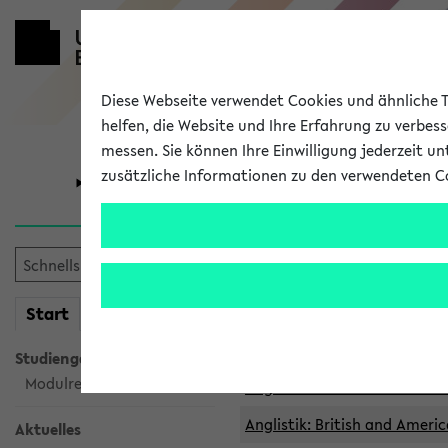
Diese Webseite verwendet Cookies und ähnliche Te
helfen, die Website und Ihre Erfahrung zu verbes
messen. Sie können Ihre Einwilligung jederzeit u
zusätzliche Informationen zu den verwendeten C
Universität
Forschung
Archivierte 
mein
Start
eKVV
Anglistik: British and Americ
Anglistik: British and Americ
Studiengangsauswahl
Modulrecherche
Anglistik: British and Americ
Anglistik: British and Americ
Aktuelles