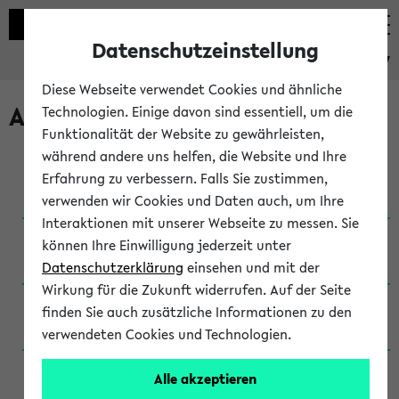
Datenschutzeinstellung
eKVV
Diese Webseite verwendet Cookies und ähnliche
Archivierte Studiengänge
Technologien. Einige davon sind essentiell, um die
Funktionalität der Website zu gewährleisten,
während andere uns helfen, die Website und Ihre
Anglistik: British and American Studies / B.A.
Erfahrung zu verbessern. Falls Sie zustimmen,
(Einschreibung bis WiSe 16/17)
verwenden wir Cookies und Daten auch, um Ihre
Interaktionen mit unserer Webseite zu messen. Sie
Anglistik: British and American Studies / B.A.
können Ihre Einwilligung jederzeit unter
(Einschreibung bis SoSe 2015)
Datenschutzerklärung
einsehen und mit der
Wirkung für die Zukunft widerrufen. Auf der Seite
Anglistik: British and American Studies / B.A.
finden Sie auch zusätzliche Informationen zu den
(Einschreibung bis SoSe 2013)
verwendeten Cookies und Technologien.
Anglistik: British and American Studies / Ba
Alle akzeptieren
(Einschreibung bis SoSe 2011)