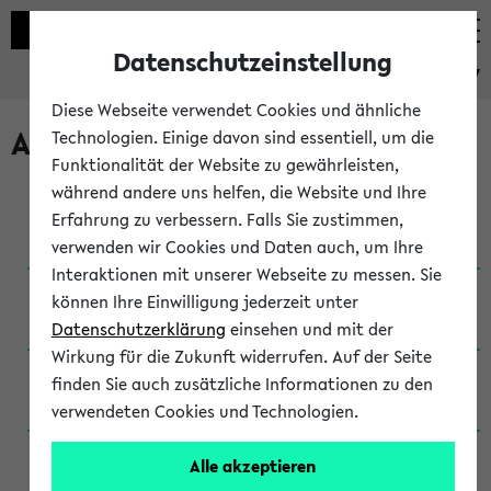
Datenschutzeinstellung
eKVV
Diese Webseite verwendet Cookies und ähnliche
Archivierte Studiengänge
Technologien. Einige davon sind essentiell, um die
Funktionalität der Website zu gewährleisten,
während andere uns helfen, die Website und Ihre
Anglistik: British and American Studies / B.A.
Erfahrung zu verbessern. Falls Sie zustimmen,
(Einschreibung bis WiSe 16/17)
verwenden wir Cookies und Daten auch, um Ihre
Interaktionen mit unserer Webseite zu messen. Sie
Anglistik: British and American Studies / B.A.
können Ihre Einwilligung jederzeit unter
(Einschreibung bis SoSe 2015)
Datenschutzerklärung
einsehen und mit der
Wirkung für die Zukunft widerrufen. Auf der Seite
Anglistik: British and American Studies / B.A.
finden Sie auch zusätzliche Informationen zu den
(Einschreibung bis SoSe 2013)
verwendeten Cookies und Technologien.
Anglistik: British and American Studies / Ba
Alle akzeptieren
(Einschreibung bis SoSe 2011)