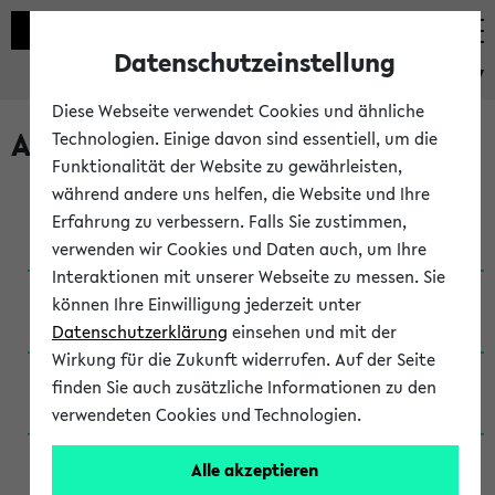
Datenschutzeinstellung
eKVV
Diese Webseite verwendet Cookies und ähnliche
Archivierte Studiengänge
Technologien. Einige davon sind essentiell, um die
Funktionalität der Website zu gewährleisten,
während andere uns helfen, die Website und Ihre
Anglistik: British and American Studies / B.A.
Erfahrung zu verbessern. Falls Sie zustimmen,
(Einschreibung bis WiSe 16/17)
verwenden wir Cookies und Daten auch, um Ihre
Interaktionen mit unserer Webseite zu messen. Sie
Anglistik: British and American Studies / B.A.
können Ihre Einwilligung jederzeit unter
(Einschreibung bis SoSe 2015)
Datenschutzerklärung
einsehen und mit der
Wirkung für die Zukunft widerrufen. Auf der Seite
Anglistik: British and American Studies / B.A.
finden Sie auch zusätzliche Informationen zu den
(Einschreibung bis SoSe 2013)
verwendeten Cookies und Technologien.
Anglistik: British and American Studies / Ba
Alle akzeptieren
(Einschreibung bis SoSe 2011)