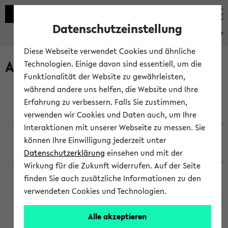
Datenschutzeinstellung
eKVV
Diese Webseite verwendet Cookies und ähnliche
Archivierte Studiengänge
Technologien. Einige davon sind essentiell, um die
Funktionalität der Website zu gewährleisten,
während andere uns helfen, die Website und Ihre
Anglistik: British and American Studies / B.A.
Erfahrung zu verbessern. Falls Sie zustimmen,
(Einschreibung bis WiSe 16/17)
verwenden wir Cookies und Daten auch, um Ihre
Interaktionen mit unserer Webseite zu messen. Sie
Anglistik: British and American Studies / B.A.
können Ihre Einwilligung jederzeit unter
(Einschreibung bis SoSe 2015)
Datenschutzerklärung
einsehen und mit der
Wirkung für die Zukunft widerrufen. Auf der Seite
Anglistik: British and American Studies / B.A.
finden Sie auch zusätzliche Informationen zu den
(Einschreibung bis SoSe 2013)
verwendeten Cookies und Technologien.
Anglistik: British and American Studies / Ba
Alle akzeptieren
(Einschreibung bis SoSe 2011)