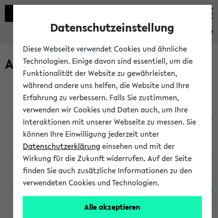
Datenschutzeinstellung
eKVV
Diese Webseite verwendet Cookies und ähnliche
Archivierte Studiengänge
Technologien. Einige davon sind essentiell, um die
Funktionalität der Website zu gewährleisten,
während andere uns helfen, die Website und Ihre
Anglistik: British and American Studies / B.A.
Erfahrung zu verbessern. Falls Sie zustimmen,
(Einschreibung bis WiSe 16/17)
verwenden wir Cookies und Daten auch, um Ihre
Interaktionen mit unserer Webseite zu messen. Sie
Anglistik: British and American Studies / B.A.
können Ihre Einwilligung jederzeit unter
(Einschreibung bis SoSe 2015)
Datenschutzerklärung
einsehen und mit der
Wirkung für die Zukunft widerrufen. Auf der Seite
Anglistik: British and American Studies / B.A.
finden Sie auch zusätzliche Informationen zu den
(Einschreibung bis SoSe 2013)
verwendeten Cookies und Technologien.
Anglistik: British and American Studies / Ba
Alle akzeptieren
(Einschreibung bis SoSe 2011)