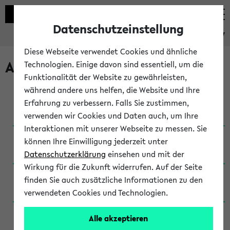
Datenschutzeinstellung
eKVV
Diese Webseite verwendet Cookies und ähnliche
Archivierte Studiengänge
Technologien. Einige davon sind essentiell, um die
Funktionalität der Website zu gewährleisten,
während andere uns helfen, die Website und Ihre
Anglistik: British and American Studies / B.A.
Erfahrung zu verbessern. Falls Sie zustimmen,
(Einschreibung bis WiSe 16/17)
verwenden wir Cookies und Daten auch, um Ihre
Interaktionen mit unserer Webseite zu messen. Sie
Anglistik: British and American Studies / B.A.
können Ihre Einwilligung jederzeit unter
(Einschreibung bis SoSe 2015)
Datenschutzerklärung
einsehen und mit der
Wirkung für die Zukunft widerrufen. Auf der Seite
Anglistik: British and American Studies / B.A.
finden Sie auch zusätzliche Informationen zu den
(Einschreibung bis SoSe 2013)
verwendeten Cookies und Technologien.
Anglistik: British and American Studies / Ba
Alle akzeptieren
(Einschreibung bis SoSe 2011)