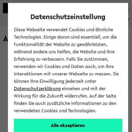
Datenschutzeinstellung
eKVV
Diese Webseite verwendet Cookies und ähnliche
Archivierte Studiengänge
Technologien. Einige davon sind essentiell, um die
Funktionalität der Website zu gewährleisten,
während andere uns helfen, die Website und Ihre
Anglistik: British and American Studies / B.A.
Erfahrung zu verbessern. Falls Sie zustimmen,
(Einschreibung bis WiSe 16/17)
verwenden wir Cookies und Daten auch, um Ihre
Interaktionen mit unserer Webseite zu messen. Sie
Anglistik: British and American Studies / B.A.
können Ihre Einwilligung jederzeit unter
(Einschreibung bis SoSe 2015)
Datenschutzerklärung
einsehen und mit der
Wirkung für die Zukunft widerrufen. Auf der Seite
Anglistik: British and American Studies / B.A.
finden Sie auch zusätzliche Informationen zu den
(Einschreibung bis SoSe 2013)
verwendeten Cookies und Technologien.
Anglistik: British and American Studies / Ba
Alle akzeptieren
(Einschreibung bis SoSe 2011)