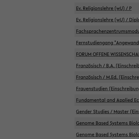
Ev. Religionslehre (wU) / P
Ev. Religionslehre (wU) / Dip
Fachsprachenzentrumsmodule 
Fernstudiengang "Angewand
FORUM OFFENE WISSENSCHA
Französisch / B.A. (Einschre
Französisch / M.Ed. (Einschr
Frauenstudien (Einschreibun
Fundamental and Applied Eco
Gender Studies / Master (Ein
Genome Based Systems Biolog
Genome Based Systems Biolog