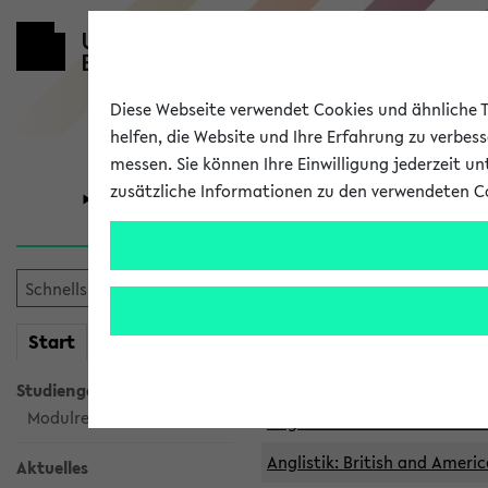
Diese Webseite verwendet Cookies und ähnliche Te
helfen, die Website und Ihre Erfahrung zu verbes
messen. Sie können Ihre Einwilligung jederzeit u
zusätzliche Informationen zu den verwendeten C
Universität
Forschung
Archivierte 
mein
Start
eKVV
Anglistik: British and Americ
Anglistik: British and Americ
Studiengangsauswahl
Modulrecherche
Anglistik: British and Americ
Anglistik: British and Americ
Aktuelles