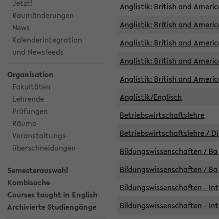
Jetzt!
Anglistik: British and Americ
Raumänderungen
Anglistik: British and Americ
News
Kalenderintegration
Anglistik: British and Americ
und Newsfeeds
Anglistik: British and Ameri
Organisation
Anglistik: British and Ameri
Fakultäten
Anglistik/Englisch
Lehrende
Prüfungen
Betriebswirtschaftslehre
Räume
Betriebswirtschaftslehre / D
Veranstaltungs-
überschneidungen
Bildungswissenschaften / Ba 
Bildungswissenschaften / Ba 
Semesterauswahl
Kombisuche
Bildungswissenschaften - Int
Courses taught in English
Bildungswissenschaften - Int
Archivierte Studiengänge