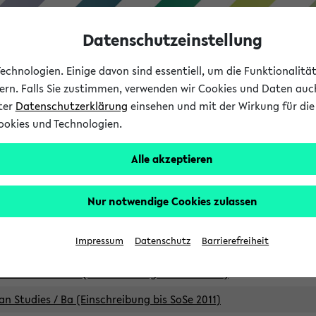
Datenschutzeinstellung
chnologien. Einige davon sind essentiell, um die Funktionalit
sern. Falls Sie zustimmen, verwenden wir Cookies und Daten auc
nter
Datenschutzerklärung
einsehen und mit der Wirkung für die 
ookies und Technologien.
Studium
Lehre
International
Alle akzeptieren
Studiengänge
Nur notwendige Cookies zulassen
an Studies / B.A. (Einschreibung bis WiSe 16/17)
Impressum
Datenschutz
Barrierefreiheit
an Studies / B.A. (Einschreibung bis SoSe 2015)
an Studies / B.A. (Einschreibung bis SoSe 2013)
an Studies / Ba (Einschreibung bis SoSe 2011)