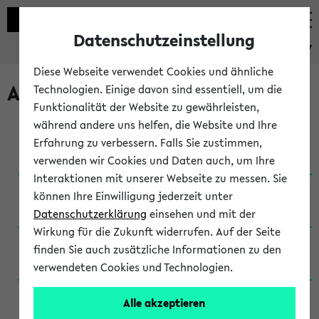
Datenschutzeinstellung
eKVV
Diese Webseite verwendet Cookies und ähnliche
Archivierte Studiengänge
Technologien. Einige davon sind essentiell, um die
Funktionalität der Website zu gewährleisten,
während andere uns helfen, die Website und Ihre
Anglistik: British and American Studies / B.A.
Erfahrung zu verbessern. Falls Sie zustimmen,
(Einschreibung bis WiSe 16/17)
verwenden wir Cookies und Daten auch, um Ihre
Interaktionen mit unserer Webseite zu messen. Sie
Anglistik: British and American Studies / B.A.
können Ihre Einwilligung jederzeit unter
(Einschreibung bis SoSe 2015)
Datenschutzerklärung
einsehen und mit der
Wirkung für die Zukunft widerrufen. Auf der Seite
Anglistik: British and American Studies / B.A.
finden Sie auch zusätzliche Informationen zu den
(Einschreibung bis SoSe 2013)
verwendeten Cookies und Technologien.
Anglistik: British and American Studies / Ba
Alle akzeptieren
(Einschreibung bis SoSe 2011)