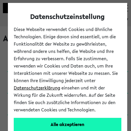
Datenschutzeinstellung
eKVV
Diese Webseite verwendet Cookies und ähnliche
Archivierte Studiengänge
Technologien. Einige davon sind essentiell, um die
Funktionalität der Website zu gewährleisten,
während andere uns helfen, die Website und Ihre
Anglistik: British and American Studies / B.A.
Erfahrung zu verbessern. Falls Sie zustimmen,
(Einschreibung bis WiSe 16/17)
verwenden wir Cookies und Daten auch, um Ihre
Interaktionen mit unserer Webseite zu messen. Sie
Anglistik: British and American Studies / B.A.
können Ihre Einwilligung jederzeit unter
(Einschreibung bis SoSe 2015)
Datenschutzerklärung
einsehen und mit der
Wirkung für die Zukunft widerrufen. Auf der Seite
Anglistik: British and American Studies / B.A.
finden Sie auch zusätzliche Informationen zu den
(Einschreibung bis SoSe 2013)
verwendeten Cookies und Technologien.
Anglistik: British and American Studies / Ba
Alle akzeptieren
(Einschreibung bis SoSe 2011)