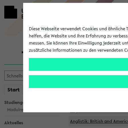
Diese Webseite verwendet Cookies und ähnliche Te
helfen, die Website und Ihre Erfahrung zu verbes
messen. Sie können Ihre Einwilligung jederzeit u
zusätzliche Informationen zu den verwendeten C
Universität
Forschung
Archivierte 
mein
Start
eKVV
Anglistik: British and Americ
Anglistik: British and Americ
Studiengangsauswahl
Modulrecherche
Anglistik: British and Americ
Anglistik: British and Americ
Aktuelles