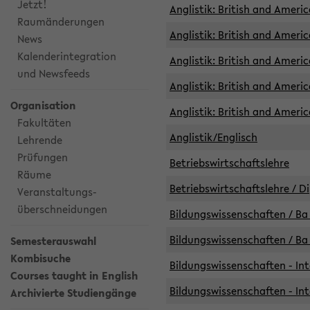
Jetzt!
Anglistik: British and Americ
Raumänderungen
Anglistik: British and Americ
News
Kalenderintegration
Anglistik: British and Americ
und Newsfeeds
Anglistik: British and Ameri
Organisation
Anglistik: British and Ameri
Fakultäten
Anglistik/Englisch
Lehrende
Prüfungen
Betriebswirtschaftslehre
Räume
Betriebswirtschaftslehre / D
Veranstaltungs-
überschneidungen
Bildungswissenschaften / Ba 
Bildungswissenschaften / Ba 
Semesterauswahl
Kombisuche
Bildungswissenschaften - Int
Courses taught in English
Bildungswissenschaften - Int
Archivierte Studiengänge