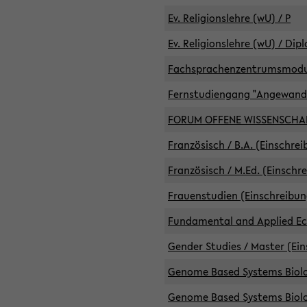
Ev. Religionslehre (wU) / P
Ev. Religionslehre (wU) / Dip
Fachsprachenzentrumsmodule 
Fernstudiengang "Angewand
FORUM OFFENE WISSENSCHA
Französisch / B.A. (Einschre
Französisch / M.Ed. (Einschr
Frauenstudien (Einschreibun
Fundamental and Applied Eco
Gender Studies / Master (Ein
Genome Based Systems Biolog
Genome Based Systems Biolog