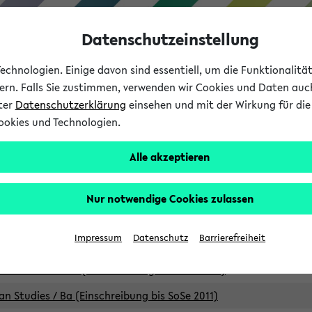
Datenschutzeinstellung
chnologien. Einige davon sind essentiell, um die Funktionalit
sern. Falls Sie zustimmen, verwenden wir Cookies und Daten auc
nter
Datenschutzerklärung
einsehen und mit der Wirkung für die 
ookies und Technologien.
Studium
Lehre
International
Alle akzeptieren
Studiengänge
Nur notwendige Cookies zulassen
an Studies / B.A. (Einschreibung bis WiSe 16/17)
Impressum
Datenschutz
Barrierefreiheit
an Studies / B.A. (Einschreibung bis SoSe 2015)
an Studies / B.A. (Einschreibung bis SoSe 2013)
an Studies / Ba (Einschreibung bis SoSe 2011)