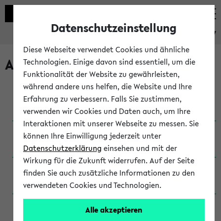
Datenschutzeinstellung
eKVV
Diese Webseite verwendet Cookies und ähnliche
Archivierte Studiengänge
Technologien. Einige davon sind essentiell, um die
Funktionalität der Website zu gewährleisten,
während andere uns helfen, die Website und Ihre
Anglistik: British and American Studies / B.A.
Erfahrung zu verbessern. Falls Sie zustimmen,
(Einschreibung bis WiSe 16/17)
verwenden wir Cookies und Daten auch, um Ihre
Interaktionen mit unserer Webseite zu messen. Sie
Anglistik: British and American Studies / B.A.
können Ihre Einwilligung jederzeit unter
(Einschreibung bis SoSe 2015)
Datenschutzerklärung
einsehen und mit der
Wirkung für die Zukunft widerrufen. Auf der Seite
Anglistik: British and American Studies / B.A.
finden Sie auch zusätzliche Informationen zu den
(Einschreibung bis SoSe 2013)
verwendeten Cookies und Technologien.
Anglistik: British and American Studies / Ba
Alle akzeptieren
(Einschreibung bis SoSe 2011)