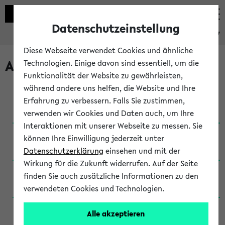
Datenschutzeinstellung
eKVV
Diese Webseite verwendet Cookies und ähnliche
Archivierte Studiengänge
Technologien. Einige davon sind essentiell, um die
Funktionalität der Website zu gewährleisten,
während andere uns helfen, die Website und Ihre
Anglistik: British and American Studies / B.A.
Erfahrung zu verbessern. Falls Sie zustimmen,
(Einschreibung bis WiSe 16/17)
verwenden wir Cookies und Daten auch, um Ihre
Interaktionen mit unserer Webseite zu messen. Sie
Anglistik: British and American Studies / B.A.
können Ihre Einwilligung jederzeit unter
(Einschreibung bis SoSe 2015)
Datenschutzerklärung
einsehen und mit der
Wirkung für die Zukunft widerrufen. Auf der Seite
Anglistik: British and American Studies / B.A.
finden Sie auch zusätzliche Informationen zu den
(Einschreibung bis SoSe 2013)
verwendeten Cookies und Technologien.
Anglistik: British and American Studies / Ba
Alle akzeptieren
(Einschreibung bis SoSe 2011)