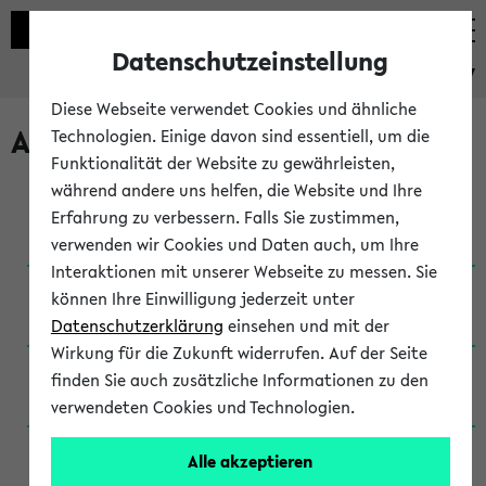
Datenschutzeinstellung
eKVV
Diese Webseite verwendet Cookies und ähnliche
Archivierte Studiengänge
Technologien. Einige davon sind essentiell, um die
Funktionalität der Website zu gewährleisten,
während andere uns helfen, die Website und Ihre
Anglistik: British and American Studies / B.A.
Erfahrung zu verbessern. Falls Sie zustimmen,
(Einschreibung bis WiSe 16/17)
verwenden wir Cookies und Daten auch, um Ihre
Interaktionen mit unserer Webseite zu messen. Sie
Anglistik: British and American Studies / B.A.
können Ihre Einwilligung jederzeit unter
(Einschreibung bis SoSe 2015)
Datenschutzerklärung
einsehen und mit der
Wirkung für die Zukunft widerrufen. Auf der Seite
Anglistik: British and American Studies / B.A.
finden Sie auch zusätzliche Informationen zu den
(Einschreibung bis SoSe 2013)
verwendeten Cookies und Technologien.
Anglistik: British and American Studies / Ba
Alle akzeptieren
(Einschreibung bis SoSe 2011)