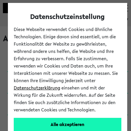
Datenschutzeinstellung
eKVV
Diese Webseite verwendet Cookies und ähnliche
Archivierte Studiengänge
Technologien. Einige davon sind essentiell, um die
Funktionalität der Website zu gewährleisten,
während andere uns helfen, die Website und Ihre
Anglistik: British and American Studies / B.A.
Erfahrung zu verbessern. Falls Sie zustimmen,
(Einschreibung bis WiSe 16/17)
verwenden wir Cookies und Daten auch, um Ihre
Interaktionen mit unserer Webseite zu messen. Sie
Anglistik: British and American Studies / B.A.
können Ihre Einwilligung jederzeit unter
(Einschreibung bis SoSe 2015)
Datenschutzerklärung
einsehen und mit der
Wirkung für die Zukunft widerrufen. Auf der Seite
Anglistik: British and American Studies / B.A.
finden Sie auch zusätzliche Informationen zu den
(Einschreibung bis SoSe 2013)
verwendeten Cookies und Technologien.
Anglistik: British and American Studies / Ba
Alle akzeptieren
(Einschreibung bis SoSe 2011)