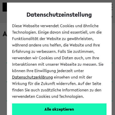
Datenschutzeinstellung
eKVV
Diese Webseite verwendet Cookies und ähnliche
Archivierte Studiengänge
Technologien. Einige davon sind essentiell, um die
Funktionalität der Website zu gewährleisten,
während andere uns helfen, die Website und Ihre
Anglistik: British and American Studies / B.A.
Erfahrung zu verbessern. Falls Sie zustimmen,
(Einschreibung bis WiSe 16/17)
verwenden wir Cookies und Daten auch, um Ihre
Interaktionen mit unserer Webseite zu messen. Sie
Anglistik: British and American Studies / B.A.
können Ihre Einwilligung jederzeit unter
(Einschreibung bis SoSe 2015)
Datenschutzerklärung
einsehen und mit der
Wirkung für die Zukunft widerrufen. Auf der Seite
Anglistik: British and American Studies / B.A.
finden Sie auch zusätzliche Informationen zu den
(Einschreibung bis SoSe 2013)
verwendeten Cookies und Technologien.
Anglistik: British and American Studies / Ba
Alle akzeptieren
(Einschreibung bis SoSe 2011)