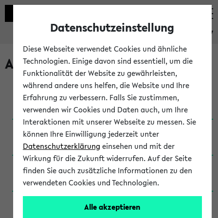
Datenschutzeinstellung
eKVV
Diese Webseite verwendet Cookies und ähnliche
Archivierte Studiengänge
Technologien. Einige davon sind essentiell, um die
Funktionalität der Website zu gewährleisten,
während andere uns helfen, die Website und Ihre
Anglistik: British and American Studies / B.A.
Erfahrung zu verbessern. Falls Sie zustimmen,
(Einschreibung bis WiSe 16/17)
verwenden wir Cookies und Daten auch, um Ihre
Interaktionen mit unserer Webseite zu messen. Sie
Anglistik: British and American Studies / B.A.
können Ihre Einwilligung jederzeit unter
(Einschreibung bis SoSe 2015)
Datenschutzerklärung
einsehen und mit der
Wirkung für die Zukunft widerrufen. Auf der Seite
Anglistik: British and American Studies / B.A.
finden Sie auch zusätzliche Informationen zu den
(Einschreibung bis SoSe 2013)
verwendeten Cookies und Technologien.
Anglistik: British and American Studies / Ba
Alle akzeptieren
(Einschreibung bis SoSe 2011)