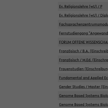
Ev. Religionslehre (wU) / P
Ev. Religionslehre (wU) / Dip
Fachsprachenzentrumsmodule 
Fernstudiengang "Angewand
FORUM OFFENE WISSENSCHA
Französisch / B.A. (Einschre
Französisch / M.Ed. (Einschr
Frauenstudien (Einschreibun
Fundamental and Applied Eco
Gender Studies / Master (Ein
Genome Based Systems Biolog
Genome Based Systems Biolog