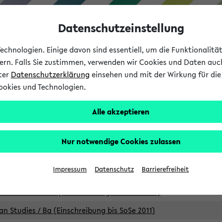
Datenschutzeinstellung
chnologien. Einige davon sind essentiell, um die Funktionalit
sern. Falls Sie zustimmen, verwenden wir Cookies und Daten auc
nter
Datenschutzerklärung
einsehen und mit der Wirkung für die 
ookies und Technologien.
Studium
Lehre
International
Alle akzeptieren
Studiengänge
Nur notwendige Cookies zulassen
an Studies / B.A. (Einschreibung bis WiSe 16/17)
Impressum
Datenschutz
Barrierefreiheit
an Studies / B.A. (Einschreibung bis SoSe 2015)
an Studies / B.A. (Einschreibung bis SoSe 2013)
an Studies / Ba (Einschreibung bis SoSe 2011)