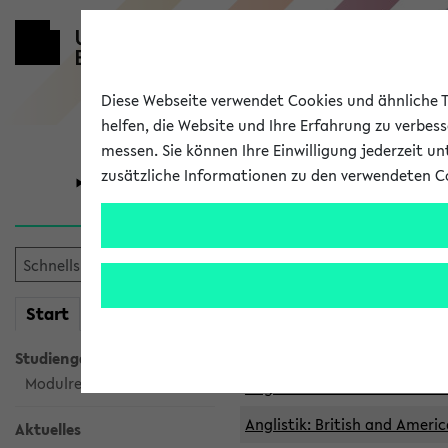
Diese Webseite verwendet Cookies und ähnliche Te
helfen, die Website und Ihre Erfahrung zu verbes
messen. Sie können Ihre Einwilligung jederzeit u
zusätzliche Informationen zu den verwendeten C
Universität
Forschung
Archivierte 
mein
Start
eKVV
Anglistik: British and Americ
Anglistik: British and Americ
Studiengangsauswahl
Modulrecherche
Anglistik: British and Americ
Anglistik: British and Americ
Aktuelles