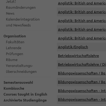
Jetzt!
Anglistik: British and Americ
Raumänderungen
Anglistik: British and Americ
News
Kalenderintegration
Anglistik: British and Americ
und Newsfeeds
Anglistik: British and Ameri
Organisation
Anglistik: British and Ameri
Fakultäten
Anglistik/Englisch
Lehrende
Prüfungen
Betriebswirtschaftslehre
Räume
Betriebswirtschaftslehre / D
Veranstaltungs-
überschneidungen
Bildungswissenschaften / Ba 
Bildungswissenschaften / Ba 
Semesterauswahl
Kombisuche
Bildungswissenschaften - Int
Courses taught in English
Bildungswissenschaften - Int
Archivierte Studiengänge