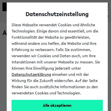
Datenschutzeinstellung
eKVV
Diese Webseite verwendet Cookies und ähnliche
Archivierte Studiengänge
Technologien. Einige davon sind essentiell, um die
Funktionalität der Website zu gewährleisten,
während andere uns helfen, die Website und Ihre
Anglistik: British and American Studies / B.A.
Erfahrung zu verbessern. Falls Sie zustimmen,
(Einschreibung bis WiSe 16/17)
verwenden wir Cookies und Daten auch, um Ihre
Interaktionen mit unserer Webseite zu messen. Sie
Anglistik: British and American Studies / B.A.
können Ihre Einwilligung jederzeit unter
(Einschreibung bis SoSe 2015)
Datenschutzerklärung
einsehen und mit der
Wirkung für die Zukunft widerrufen. Auf der Seite
Anglistik: British and American Studies / B.A.
finden Sie auch zusätzliche Informationen zu den
(Einschreibung bis SoSe 2013)
verwendeten Cookies und Technologien.
Anglistik: British and American Studies / Ba
Alle akzeptieren
(Einschreibung bis SoSe 2011)