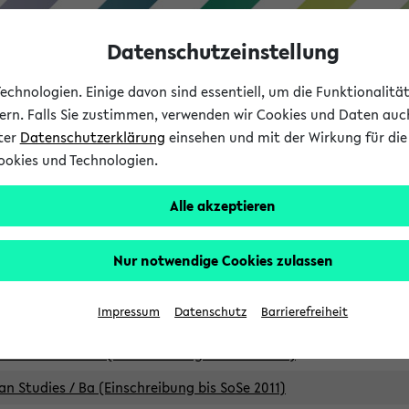
Datenschutzeinstellung
chnologien. Einige davon sind essentiell, um die Funktionalit
sern. Falls Sie zustimmen, verwenden wir Cookies und Daten auc
nter
Datenschutzerklärung
einsehen und mit der Wirkung für die 
ookies und Technologien.
Studium
Lehre
International
Alle akzeptieren
Studiengänge
Nur notwendige Cookies zulassen
an Studies / B.A. (Einschreibung bis WiSe 16/17)
Impressum
Datenschutz
Barrierefreiheit
an Studies / B.A. (Einschreibung bis SoSe 2015)
an Studies / B.A. (Einschreibung bis SoSe 2013)
an Studies / Ba (Einschreibung bis SoSe 2011)