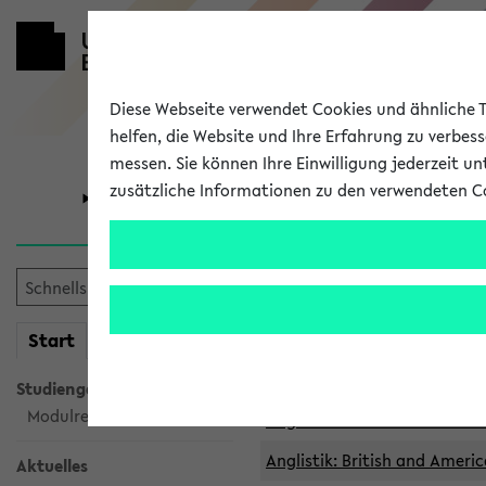
Diese Webseite verwendet Cookies und ähnliche Te
helfen, die Website und Ihre Erfahrung zu verbes
messen. Sie können Ihre Einwilligung jederzeit u
zusätzliche Informationen zu den verwendeten C
Universität
Forschung
Archivierte 
mein
Start
eKVV
Anglistik: British and Americ
Anglistik: British and Americ
Studiengangsauswahl
Modulrecherche
Anglistik: British and Americ
Anglistik: British and Americ
Aktuelles