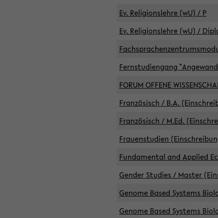
Ev. Religionslehre (wU) / P
Ev. Religionslehre (wU) / Dip
Fachsprachenzentrumsmodule 
Fernstudiengang "Angewand
FORUM OFFENE WISSENSCHA
Französisch / B.A. (Einschre
Französisch / M.Ed. (Einschr
Frauenstudien (Einschreibun
Fundamental and Applied Eco
Gender Studies / Master (Ein
Genome Based Systems Biolog
Genome Based Systems Biolog