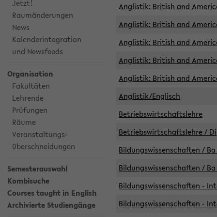
Jetzt!
Anglistik: British and Americ
Raumänderungen
Anglistik: British and Americ
News
Kalenderintegration
Anglistik: British and Americ
und Newsfeeds
Anglistik: British and Ameri
Organisation
Anglistik: British and Ameri
Fakultäten
Anglistik/Englisch
Lehrende
Prüfungen
Betriebswirtschaftslehre
Räume
Betriebswirtschaftslehre / D
Veranstaltungs-
überschneidungen
Bildungswissenschaften / Ba 
Bildungswissenschaften / Ba 
Semesterauswahl
Kombisuche
Bildungswissenschaften - Int
Courses taught in English
Bildungswissenschaften - Int
Archivierte Studiengänge