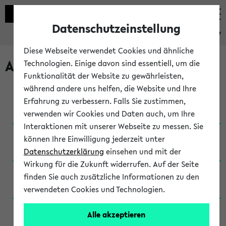
Datenschutzeinstellung
eKVV
Diese Webseite verwendet Cookies und ähnliche
Archivierte Studiengänge
Technologien. Einige davon sind essentiell, um die
Funktionalität der Website zu gewährleisten,
während andere uns helfen, die Website und Ihre
Anglistik: British and American Studies / B.A.
Erfahrung zu verbessern. Falls Sie zustimmen,
(Einschreibung bis WiSe 16/17)
verwenden wir Cookies und Daten auch, um Ihre
Interaktionen mit unserer Webseite zu messen. Sie
Anglistik: British and American Studies / B.A.
können Ihre Einwilligung jederzeit unter
(Einschreibung bis SoSe 2015)
Datenschutzerklärung
einsehen und mit der
Wirkung für die Zukunft widerrufen. Auf der Seite
Anglistik: British and American Studies / B.A.
finden Sie auch zusätzliche Informationen zu den
(Einschreibung bis SoSe 2013)
verwendeten Cookies und Technologien.
Anglistik: British and American Studies / Ba
Alle akzeptieren
(Einschreibung bis SoSe 2011)