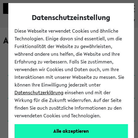
Datenschutzeinstellung
eKVV
Diese Webseite verwendet Cookies und ähnliche
Archivierte Studiengänge
Technologien. Einige davon sind essentiell, um die
Funktionalität der Website zu gewährleisten,
während andere uns helfen, die Website und Ihre
Anglistik: British and American Studies / B.A.
Erfahrung zu verbessern. Falls Sie zustimmen,
(Einschreibung bis WiSe 16/17)
verwenden wir Cookies und Daten auch, um Ihre
Interaktionen mit unserer Webseite zu messen. Sie
Anglistik: British and American Studies / B.A.
können Ihre Einwilligung jederzeit unter
(Einschreibung bis SoSe 2015)
Datenschutzerklärung
einsehen und mit der
Wirkung für die Zukunft widerrufen. Auf der Seite
Anglistik: British and American Studies / B.A.
finden Sie auch zusätzliche Informationen zu den
(Einschreibung bis SoSe 2013)
verwendeten Cookies und Technologien.
Anglistik: British and American Studies / Ba
Alle akzeptieren
(Einschreibung bis SoSe 2011)