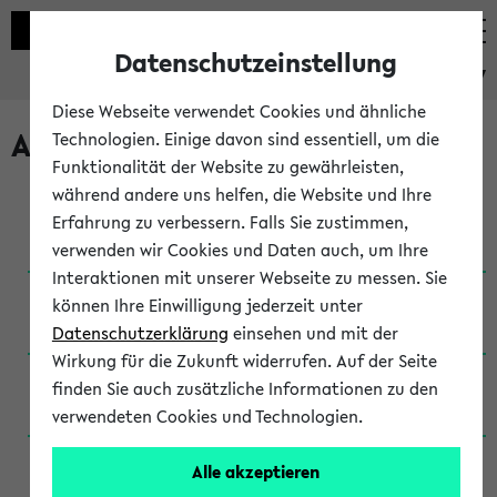
Datenschutzeinstellung
eKVV
Diese Webseite verwendet Cookies und ähnliche
Archivierte Studiengänge
Technologien. Einige davon sind essentiell, um die
Funktionalität der Website zu gewährleisten,
während andere uns helfen, die Website und Ihre
Anglistik: British and American Studies / B.A.
Erfahrung zu verbessern. Falls Sie zustimmen,
(Einschreibung bis WiSe 16/17)
verwenden wir Cookies und Daten auch, um Ihre
Interaktionen mit unserer Webseite zu messen. Sie
Anglistik: British and American Studies / B.A.
können Ihre Einwilligung jederzeit unter
(Einschreibung bis SoSe 2015)
Datenschutzerklärung
einsehen und mit der
Wirkung für die Zukunft widerrufen. Auf der Seite
Anglistik: British and American Studies / B.A.
finden Sie auch zusätzliche Informationen zu den
(Einschreibung bis SoSe 2013)
verwendeten Cookies und Technologien.
Anglistik: British and American Studies / Ba
Alle akzeptieren
(Einschreibung bis SoSe 2011)