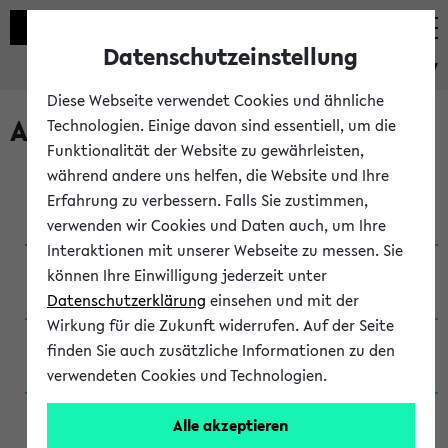
Datenschutzeinstellung
eKVV
Diese Webseite verwendet Cookies und ähnliche
Archivierte Studiengänge
Technologien. Einige davon sind essentiell, um die
Funktionalität der Website zu gewährleisten,
während andere uns helfen, die Website und Ihre
Anglistik: British and American Studies / B.A.
Erfahrung zu verbessern. Falls Sie zustimmen,
(Einschreibung bis WiSe 16/17)
verwenden wir Cookies und Daten auch, um Ihre
Interaktionen mit unserer Webseite zu messen. Sie
Anglistik: British and American Studies / B.A.
können Ihre Einwilligung jederzeit unter
(Einschreibung bis SoSe 2015)
Datenschutzerklärung
einsehen und mit der
Wirkung für die Zukunft widerrufen. Auf der Seite
Anglistik: British and American Studies / B.A.
finden Sie auch zusätzliche Informationen zu den
(Einschreibung bis SoSe 2013)
verwendeten Cookies und Technologien.
Anglistik: British and American Studies / Ba
Alle akzeptieren
(Einschreibung bis SoSe 2011)