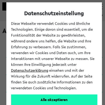
Datenschutzeinstellung
eKVV
Diese Webseite verwendet Cookies und ähnliche
Archivierte Studiengänge
Technologien. Einige davon sind essentiell, um die
Funktionalität der Website zu gewährleisten,
während andere uns helfen, die Website und Ihre
Anglistik: British and American Studies / B.A.
Erfahrung zu verbessern. Falls Sie zustimmen,
(Einschreibung bis WiSe 16/17)
verwenden wir Cookies und Daten auch, um Ihre
Interaktionen mit unserer Webseite zu messen. Sie
Anglistik: British and American Studies / B.A.
können Ihre Einwilligung jederzeit unter
(Einschreibung bis SoSe 2015)
Datenschutzerklärung
einsehen und mit der
Wirkung für die Zukunft widerrufen. Auf der Seite
Anglistik: British and American Studies / B.A.
finden Sie auch zusätzliche Informationen zu den
(Einschreibung bis SoSe 2013)
verwendeten Cookies und Technologien.
Anglistik: British and American Studies / Ba
Alle akzeptieren
(Einschreibung bis SoSe 2011)