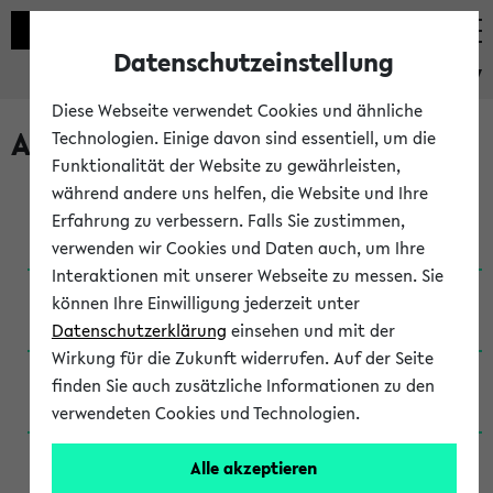
Datenschutzeinstellung
eKVV
Diese Webseite verwendet Cookies und ähnliche
Archivierte Studiengänge
Technologien. Einige davon sind essentiell, um die
Funktionalität der Website zu gewährleisten,
während andere uns helfen, die Website und Ihre
Anglistik: British and American Studies / B.A.
Erfahrung zu verbessern. Falls Sie zustimmen,
(Einschreibung bis WiSe 16/17)
verwenden wir Cookies und Daten auch, um Ihre
Interaktionen mit unserer Webseite zu messen. Sie
Anglistik: British and American Studies / B.A.
können Ihre Einwilligung jederzeit unter
(Einschreibung bis SoSe 2015)
Datenschutzerklärung
einsehen und mit der
Wirkung für die Zukunft widerrufen. Auf der Seite
Anglistik: British and American Studies / B.A.
finden Sie auch zusätzliche Informationen zu den
(Einschreibung bis SoSe 2013)
verwendeten Cookies und Technologien.
Anglistik: British and American Studies / Ba
Alle akzeptieren
(Einschreibung bis SoSe 2011)