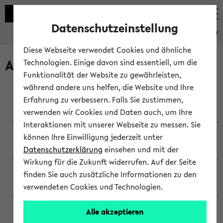
Datenschutzeinstellung
eKVV
Diese Webseite verwendet Cookies und ähnliche
Archivierte Studiengänge
Technologien. Einige davon sind essentiell, um die
Funktionalität der Website zu gewährleisten,
während andere uns helfen, die Website und Ihre
Anglistik: British and American Studies / B.A.
Erfahrung zu verbessern. Falls Sie zustimmen,
(Einschreibung bis WiSe 16/17)
verwenden wir Cookies und Daten auch, um Ihre
Interaktionen mit unserer Webseite zu messen. Sie
Anglistik: British and American Studies / B.A.
können Ihre Einwilligung jederzeit unter
(Einschreibung bis SoSe 2015)
Datenschutzerklärung
einsehen und mit der
Wirkung für die Zukunft widerrufen. Auf der Seite
Anglistik: British and American Studies / B.A.
finden Sie auch zusätzliche Informationen zu den
(Einschreibung bis SoSe 2013)
verwendeten Cookies und Technologien.
Anglistik: British and American Studies / Ba
Alle akzeptieren
(Einschreibung bis SoSe 2011)