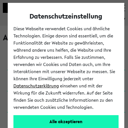
Datenschutzeinstellung
eKVV
Diese Webseite verwendet Cookies und ähnliche
Archivierte Studiengänge
Technologien. Einige davon sind essentiell, um die
Funktionalität der Website zu gewährleisten,
während andere uns helfen, die Website und Ihre
Anglistik: British and American Studies / B.A.
Erfahrung zu verbessern. Falls Sie zustimmen,
(Einschreibung bis WiSe 16/17)
verwenden wir Cookies und Daten auch, um Ihre
Interaktionen mit unserer Webseite zu messen. Sie
Anglistik: British and American Studies / B.A.
können Ihre Einwilligung jederzeit unter
(Einschreibung bis SoSe 2015)
Datenschutzerklärung
einsehen und mit der
Wirkung für die Zukunft widerrufen. Auf der Seite
Anglistik: British and American Studies / B.A.
finden Sie auch zusätzliche Informationen zu den
(Einschreibung bis SoSe 2013)
verwendeten Cookies und Technologien.
Anglistik: British and American Studies / Ba
Alle akzeptieren
(Einschreibung bis SoSe 2011)