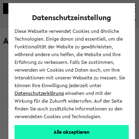
Datenschutzeinstellung
eKVV
Diese Webseite verwendet Cookies und ähnliche
Archivierte Studiengänge
Technologien. Einige davon sind essentiell, um die
Funktionalität der Website zu gewährleisten,
während andere uns helfen, die Website und Ihre
Anglistik: British and American Studies / B.A.
Erfahrung zu verbessern. Falls Sie zustimmen,
(Einschreibung bis WiSe 16/17)
verwenden wir Cookies und Daten auch, um Ihre
Interaktionen mit unserer Webseite zu messen. Sie
Anglistik: British and American Studies / B.A.
können Ihre Einwilligung jederzeit unter
(Einschreibung bis SoSe 2015)
Datenschutzerklärung
einsehen und mit der
Wirkung für die Zukunft widerrufen. Auf der Seite
Anglistik: British and American Studies / B.A.
finden Sie auch zusätzliche Informationen zu den
(Einschreibung bis SoSe 2013)
verwendeten Cookies und Technologien.
Anglistik: British and American Studies / Ba
Alle akzeptieren
(Einschreibung bis SoSe 2011)