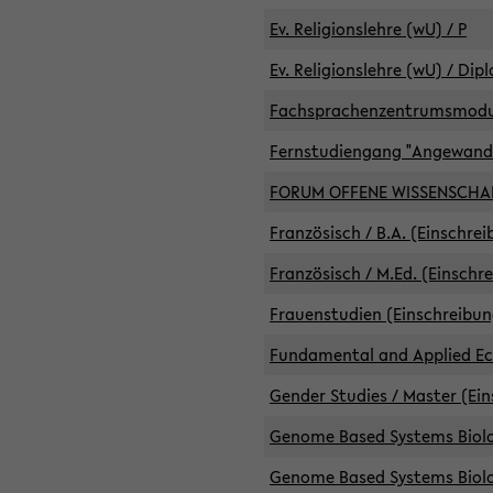
Ev. Religionslehre (wU) / P
Ev. Religionslehre (wU) / Dip
Fachsprachenzentrumsmodule 
Fernstudiengang "Angewand
FORUM OFFENE WISSENSCHA
Französisch / B.A. (Einschre
Französisch / M.Ed. (Einschr
Frauenstudien (Einschreibun
Fundamental and Applied Eco
Gender Studies / Master (Ein
Genome Based Systems Biolog
Genome Based Systems Biolog