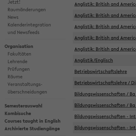
Jetzt!
Anglistik: British and Americ
Raumänderungen
Anglistik: British and Americ
News
Kalenderintegration
Anglistik: British and Americ
und Newsfeeds
Anglistik: British and Ameri
Organisation
Anglistik: British and Ameri
Fakultäten
Anglistik/Englisch
Lehrende
Prüfungen
Betriebswirtschaftslehre
Räume
Betriebswirtschaftslehre / D
Veranstaltungs-
überschneidungen
Bildungswissenschaften / Ba 
Bildungswissenschaften / Ba 
Semesterauswahl
Kombisuche
Bildungswissenschaften - Int
Courses taught in English
Bildungswissenschaften - Int
Archivierte Studiengänge