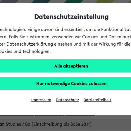
Datenschutzeinstellung
chnologien. Einige davon sind essentiell, um die Funktionalit
sern. Falls Sie zustimmen, verwenden wir Cookies und Daten auc
nter
Datenschutzerklärung
einsehen und mit der Wirkung für die 
ookies und Technologien.
Studium
Lehre
International
Alle akzeptieren
Studiengänge
Nur notwendige Cookies zulassen
an Studies / B.A. (Einschreibung bis WiSe 16/17)
Impressum
Datenschutz
Barrierefreiheit
an Studies / B.A. (Einschreibung bis SoSe 2015)
an Studies / B.A. (Einschreibung bis SoSe 2013)
an Studies / Ba (Einschreibung bis SoSe 2011)