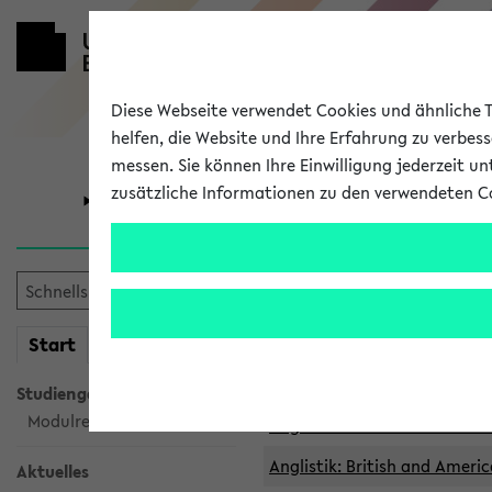
Diese Webseite verwendet Cookies und ähnliche Te
helfen, die Website und Ihre Erfahrung zu verbes
messen. Sie können Ihre Einwilligung jederzeit u
zusätzliche Informationen zu den verwendeten C
Universität
Forschung
Archivierte 
mein
Start
eKVV
Anglistik: British and Americ
Anglistik: British and Americ
Studiengangsauswahl
Modulrecherche
Anglistik: British and Americ
Anglistik: British and Americ
Aktuelles