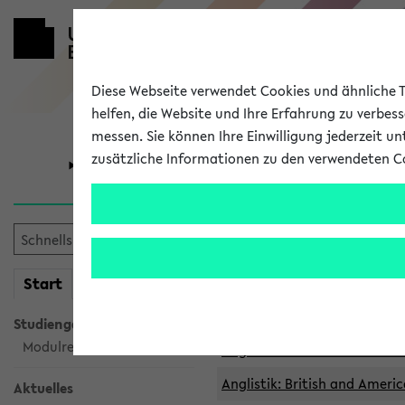
Diese Webseite verwendet Cookies und ähnliche Te
helfen, die Website und Ihre Erfahrung zu verbes
messen. Sie können Ihre Einwilligung jederzeit u
zusätzliche Informationen zu den verwendeten C
Universität
Forschung
Archivierte 
mein
Start
eKVV
Anglistik: British and Americ
Anglistik: British and Americ
Studiengangsauswahl
Modulrecherche
Anglistik: British and Americ
Anglistik: British and Americ
Aktuelles