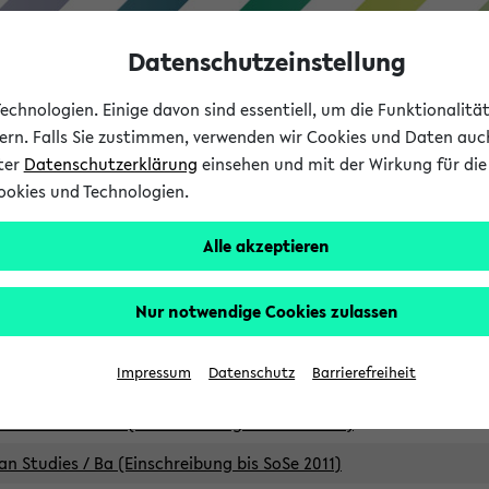
Datenschutzeinstellung
chnologien. Einige davon sind essentiell, um die Funktionalit
sern. Falls Sie zustimmen, verwenden wir Cookies und Daten auc
nter
Datenschutzerklärung
einsehen und mit der Wirkung für die 
ookies und Technologien.
Studium
Lehre
International
Alle akzeptieren
Studiengänge
Nur notwendige Cookies zulassen
an Studies / B.A. (Einschreibung bis WiSe 16/17)
Impressum
Datenschutz
Barrierefreiheit
an Studies / B.A. (Einschreibung bis SoSe 2015)
an Studies / B.A. (Einschreibung bis SoSe 2013)
an Studies / Ba (Einschreibung bis SoSe 2011)