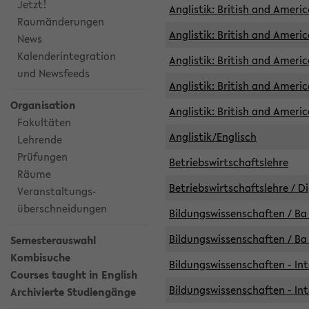
Jetzt!
Anglistik: British and Americ
Raumänderungen
Anglistik: British and Americ
News
Kalenderintegration
Anglistik: British and Americ
und Newsfeeds
Anglistik: British and Ameri
Organisation
Anglistik: British and Ameri
Fakultäten
Anglistik/Englisch
Lehrende
Prüfungen
Betriebswirtschaftslehre
Räume
Betriebswirtschaftslehre / D
Veranstaltungs-
überschneidungen
Bildungswissenschaften / Ba 
Bildungswissenschaften / Ba 
Semesterauswahl
Kombisuche
Bildungswissenschaften - Int
Courses taught in English
Bildungswissenschaften - Int
Archivierte Studiengänge