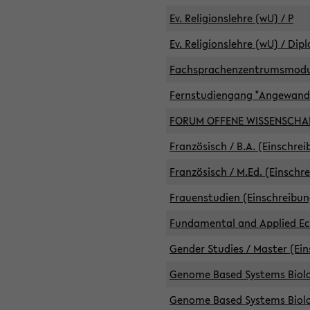
Ev. Religionslehre (wU) / P
Ev. Religionslehre (wU) / Dip
Fachsprachenzentrumsmodule 
Fernstudiengang "Angewand
FORUM OFFENE WISSENSCHA
Französisch / B.A. (Einschre
Französisch / M.Ed. (Einschr
Frauenstudien (Einschreibun
Fundamental and Applied Eco
Gender Studies / Master (Ein
Genome Based Systems Biolog
Genome Based Systems Biolog