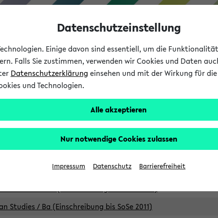
Datenschutzeinstellung
chnologien. Einige davon sind essentiell, um die Funktionalit
sern. Falls Sie zustimmen, verwenden wir Cookies und Daten auc
nter
Datenschutzerklärung
einsehen und mit der Wirkung für die 
ookies und Technologien.
Studium
Lehre
International
Alle akzeptieren
Studiengänge
Nur notwendige Cookies zulassen
an Studies / B.A. (Einschreibung bis WiSe 16/17)
Impressum
Datenschutz
Barrierefreiheit
an Studies / B.A. (Einschreibung bis SoSe 2015)
an Studies / B.A. (Einschreibung bis SoSe 2013)
an Studies / Ba (Einschreibung bis SoSe 2011)