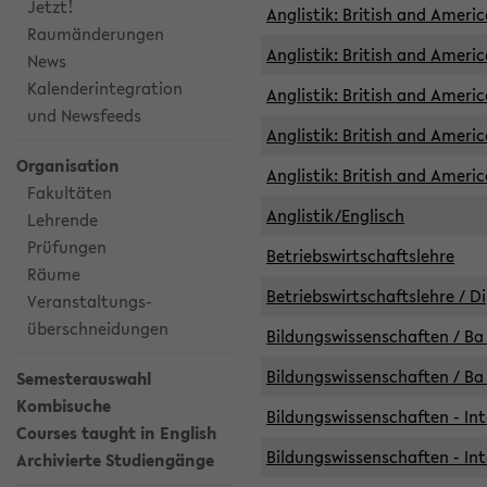
Jetzt!
Anglistik: British and Americ
Raumänderungen
Anglistik: British and Americ
News
Kalenderintegration
Anglistik: British and Americ
und Newsfeeds
Anglistik: British and Ameri
Organisation
Anglistik: British and Ameri
Fakultäten
Anglistik/Englisch
Lehrende
Prüfungen
Betriebswirtschaftslehre
Räume
Betriebswirtschaftslehre / D
Veranstaltungs-
überschneidungen
Bildungswissenschaften / Ba 
Bildungswissenschaften / Ba 
Semesterauswahl
Kombisuche
Bildungswissenschaften - Int
Courses taught in English
Bildungswissenschaften - Int
Archivierte Studiengänge