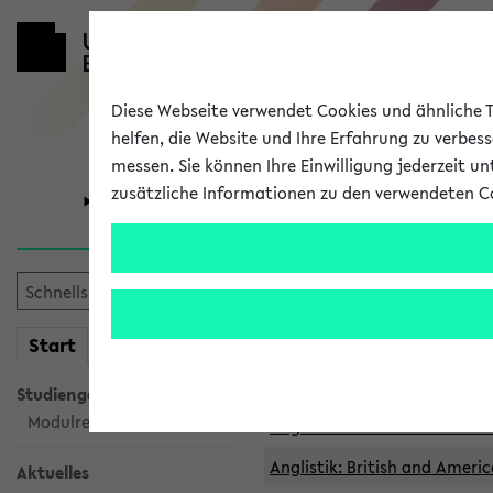
Diese Webseite verwendet Cookies und ähnliche Te
helfen, die Website und Ihre Erfahrung zu verbes
messen. Sie können Ihre Einwilligung jederzeit u
zusätzliche Informationen zu den verwendeten C
Universität
Forschung
Archivierte 
mein
Start
eKVV
Anglistik: British and Americ
Anglistik: British and Americ
Studiengangsauswahl
Modulrecherche
Anglistik: British and Americ
Anglistik: British and Americ
Aktuelles