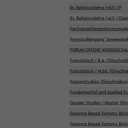
Ev. Religionslehre (wU) / P
Ev. Religionslehre (wU) / Dip
Fachsprachenzentrumsmodule 
Fernstudiengang "Angewand
FORUM OFFENE WISSENSCHA
Französisch / B.A. (Einschre
Französisch / M.Ed. (Einschr
Frauenstudien (Einschreibun
Fundamental and Applied Eco
Gender Studies / Master (Ein
Genome Based Systems Biolog
Genome Based Systems Biolog