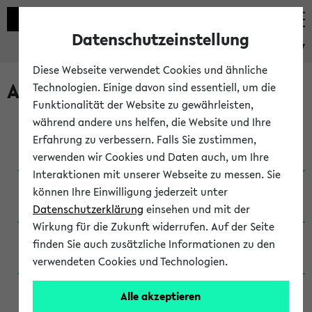
Datenschutzeinstellung
eKVV
Diese Webseite verwendet Cookies und ähnliche
Archivierte Studiengänge
Technologien. Einige davon sind essentiell, um die
Funktionalität der Website zu gewährleisten,
während andere uns helfen, die Website und Ihre
Anglistik: British and American Studies / B.A.
Erfahrung zu verbessern. Falls Sie zustimmen,
(Einschreibung bis WiSe 16/17)
verwenden wir Cookies und Daten auch, um Ihre
Interaktionen mit unserer Webseite zu messen. Sie
Anglistik: British and American Studies / B.A.
können Ihre Einwilligung jederzeit unter
(Einschreibung bis SoSe 2015)
Datenschutzerklärung
einsehen und mit der
Wirkung für die Zukunft widerrufen. Auf der Seite
Anglistik: British and American Studies / B.A.
finden Sie auch zusätzliche Informationen zu den
(Einschreibung bis SoSe 2013)
verwendeten Cookies und Technologien.
Anglistik: British and American Studies / Ba
Alle akzeptieren
(Einschreibung bis SoSe 2011)